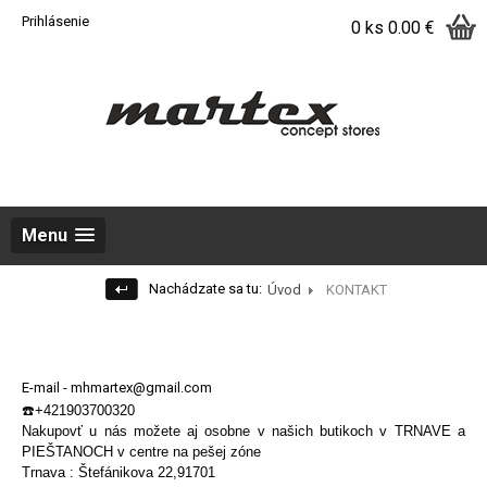
Prihlásenie
0 ks
0.00 €
Menu
Nachádzate sa tu:
Úvod
KONTAKT
E-mail - mhmartex@gmail.com
☎️+421903700320
Nakupovť u nás možete aj osobne v našich butikoch v TRNAVE a
PIEŠTANOCH v centre na pešej zóne
Trnava : Štefánikova 22,91701