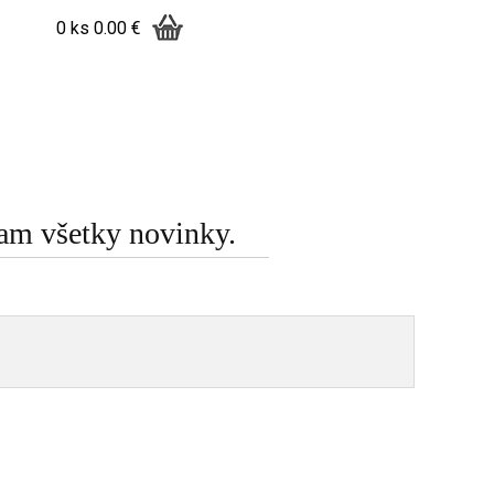
0 ks
0.00 €
am všetky novinky.