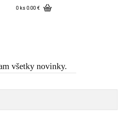
0 ks
0.00 €
am všetky novinky.